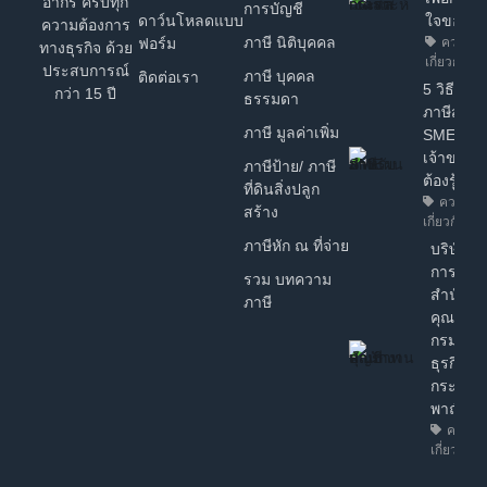
อากร ครบทุก
การบัญชี
ดาว์นโหลดแบบ
ใจของ 
ความต้องการ
ภาษี นิติบุคคล
ฟอร์ม
ความรู้ท
ทางธุรกิจ ด้วย
เกี่ยวกับธุร
ประสบการณ์
ภาษี บุคคล
ติดต่อเรา
5 วิธี วา
กว่า 15 ปี
ธรรมดา
ภาษีสำหร
ภาษี มูลค่าเพิ่ม
SME ง่ายๆ
เจ้าของธุ
ภาษีป้าย/ ภาษี
ต้องรู้!
ที่ดินสิ่งปลูก
ความรู้ท
สร้าง
เกี่ยวกับธุรก
ภาษีหัก ณ ที่จ่าย
บริษัทฯ ไ
การรับร
รวม บทความ
สำนักงา
ภาษี
คุณภาพ
กรมพัฒ
ธุรกิจกา
กระทรว
พาณิชย์
ความรู้
เกี่ยวกับธุ