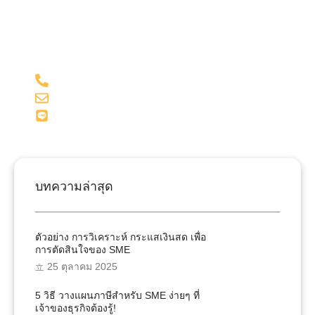
รับคำปรึกษาจากทีมงานคุณภาพผู้เชี่ยวชาญของเรา และผู้
สอบบัญชี ด้วยประสบการณ์มากกว่า 15 ปี ในด้านบัญชี
และภาษี
098-281-1599
admin@onesiri-acc.com
Line: @onesiriacct
บทความล่าสุด
ตัวอย่าง การวิเคราะห์ กระแสเงินสด เพื่อ
การตัดสินใจของ SME
25 ตุลาคม 2025
5 วิธี วางแผนภาษีสำหรับ SME ง่ายๆ ที่
เจ้าของธุรกิจต้องรู้!