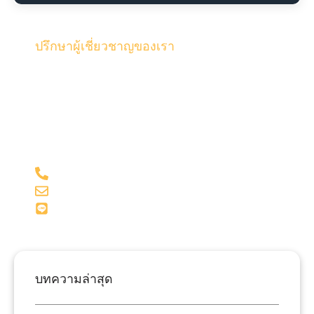
ปรึกษาผู้เชี่ยวชาญของเรา
รับคำปรึกษาจากทีมงานคุณภาพผู้เชี่ยวชาญของเรา และผู้
สอบบัญชี ด้วยประสบการณ์มากกว่า 15 ปี ในด้านบัญชี
และภาษี
098-281-1599
admin@onesiri-acc.com
Line: @onesiriacct
บทความล่าสุด