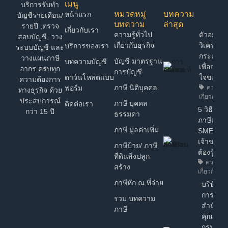
เมนู
บริการรับทำ
หมวดหมู่
บทความ
หน้าแรก
บัญชีรายเดือน/
บทความ
ล่าสุด
รายปี ,ตรวจ
เกี่ยวกับเรา
ความรู้ทั่วไป
ตัวอย่าง 
สอบบัญชี, วาง
เกี่ยวกับธุรกิจ
วิเคราะห์
บริการของเรา
ระบบบัญชี และ
กระแสเง
วางแผนภาษี
บัญชี มาตรฐาน
บทความบัญชี
เพื่อการต
อากร ครบทุก
การบัญชี
ดาว์นโหลดแบบ
ใจของ 
ความต้องการ
ภาษี นิติบุคคล
ฟอร์ม
ความรู้ท
ทางธุรกิจ ด้วย
เกี่ยวกับธุร
ประสบการณ์
ภาษี บุคคล
ติดต่อเรา
5 วิธี วา
กว่า 15 ปี
ธรรมดา
ภาษีสำหร
ภาษี มูลค่าเพิ่ม
SME ง่ายๆ
เจ้าของธุ
ภาษีป้าย/ ภาษี
ต้องรู้!
ที่ดินสิ่งปลูก
ความรู้ท
สร้าง
เกี่ยวกับธุรก
ภาษีหัก ณ ที่จ่าย
บริษัทฯ ไ
การรับร
รวม บทความ
สำนักงา
ภาษี
คุณภาพ
กรมพัฒ