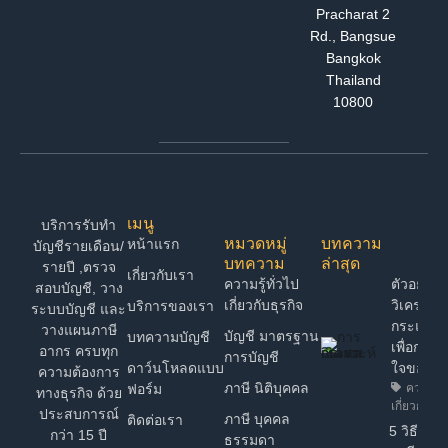
Pracharat 2
Rd., Bangsue
Bangkok
Thailand
10800
เมนู
บริการรับทำ
หมวดหมู่
บทความ
หน้าแรก
บัญชีรายเดือน/
บทความ
ล่าสุด
รายปี ,ตรวจ
เกี่ยวกับเรา
ความรู้ทั่วไป
ตัวอย่าง 
สอบบัญชี, วาง
เกี่ยวกับธุรกิจ
วิเคราะห์
บริการของเรา
ระบบบัญชี และ
กระแสเง
วางแผนภาษี
บัญชี มาตรฐาน
บทความบัญชี
เพื่อการต
อากร ครบทุก
การบัญชี
ดาว์นโหลดแบบ
ใจของ 
ความต้องการ
ภาษี นิติบุคคล
ฟอร์ม
ความรู้ท
ทางธุรกิจ ด้วย
เกี่ยวกับธุร
ประสบการณ์
ภาษี บุคคล
ติดต่อเรา
5 วิธี วา
กว่า 15 ปี
ธรรมดา