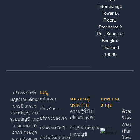
Interchange
Tower B,
Floor1,
Pracharat 2
Rd., Bangsue
Bangkok
Thailand
10800
เมนู
บริการรับทำ
หมวดหมู่
บทความ
หน้าแรก
บัญชีรายเดือน/
บทความ
ล่าสุด
รายปี ,ตรวจ
เกี่ยวกับเรา
ความรู้ทั่วไป
ตัวอย่าง 
สอบบัญชี, วาง
เกี่ยวกับธุรกิจ
วิเคราะห์
บริการของเรา
ระบบบัญชี และ
กระแสเง
วางแผนภาษี
บัญชี มาตรฐาน
บทความบัญชี
เพื่อการต
อากร ครบทุก
การบัญชี
ดาว์นโหลดแบบ
ใจของ 
ความต้องการ