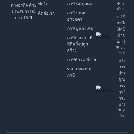
ภาษี นิติบุคคล
ฟอร์ม
ความรู้ท
ทางธุรกิจ ด้วย
เกี่ยวกับธุร
ประสบการณ์
ภาษี บุคคล
ติดต่อเรา
5 วิธี วา
กว่า 15 ปี
ธรรมดา
ภาษีสำหร
ภาษี มูลค่าเพิ่ม
SME ง่ายๆ
เจ้าของธุ
ภาษีป้าย/ ภาษี
ต้องรู้!
ที่ดินสิ่งปลูก
ความรู้ท
สร้าง
เกี่ยวกับธุรก
ภาษีหัก ณ ที่จ่าย
บริษัทฯ ไ
การรับร
รวม บทความ
สำนักงา
ภาษี
คุณภาพ
กรมพัฒ
ธุรกิจกา
กระทรว
พาณิชย์
ความรู้
เกี่ยวกับธุ