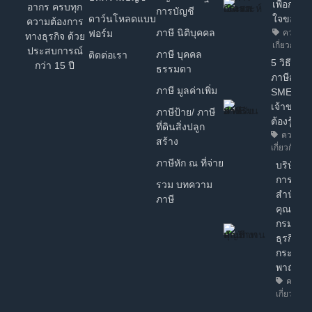
เพื่อการต
อากร ครบทุก
การบัญชี
ดาว์นโหลดแบบ
ใจของ 
ความต้องการ
ภาษี นิติบุคคล
ฟอร์ม
ความรู้ท
ทางธุรกิจ ด้วย
เกี่ยวกับธุร
ประสบการณ์
ภาษี บุคคล
ติดต่อเรา
5 วิธี วา
กว่า 15 ปี
ธรรมดา
ภาษีสำหร
ภาษี มูลค่าเพิ่ม
SME ง่ายๆ
เจ้าของธุ
ภาษีป้าย/ ภาษี
ต้องรู้!
ที่ดินสิ่งปลูก
ความรู้ท
สร้าง
เกี่ยวกับธุรก
ภาษีหัก ณ ที่จ่าย
บริษัทฯ ไ
การรับร
รวม บทความ
สำนักงา
ภาษี
คุณภาพ
กรมพัฒ
ธุรกิจกา
กระทรว
พาณิชย์
ความรู้
เกี่ยวกับธุ