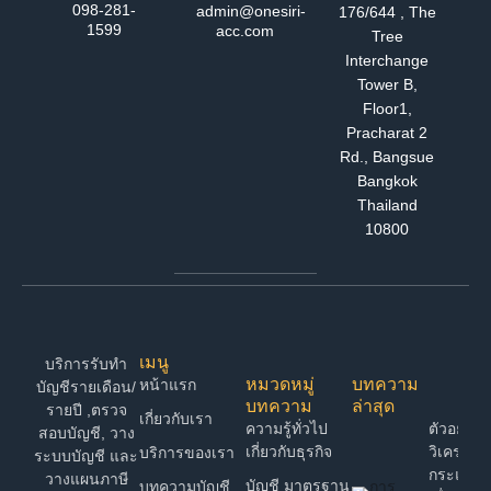
098-281-
admin@onesiri-
176/644 , The
1599
acc.com
Tree
Interchange
Tower B,
Floor1,
Pracharat 2
Rd., Bangsue
Bangkok
Thailand
10800
เมนู
บริการรับทำ
หมวดหมู่
บทความ
หน้าแรก
บัญชีรายเดือน/
บทความ
ล่าสุด
รายปี ,ตรวจ
เกี่ยวกับเรา
ความรู้ทั่วไป
ตัวอย่าง 
สอบบัญชี, วาง
เกี่ยวกับธุรกิจ
วิเคราะห์
บริการของเรา
ระบบบัญชี และ
กระแสเง
วางแผนภาษี
บัญชี มาตรฐาน
บทความบัญชี