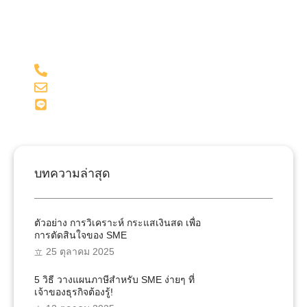
สอบบัญชี ด้วยประสบการณ์มากกว่า 15 ปี ในด้านบัญชี
และภาษี
098-281-1599
admin@onesiri-acc.com
Line: @onesiriacct
บทความล่าสุด
ตัวอย่าง การวิเคราะห์ กระแสเงินสด เพื่อ
การตัดสินใจของ SME
25 ตุลาคม 2025
5 วิธี วางแผนภาษีสำหรับ SME ง่ายๆ ที่
เจ้าของธุรกิจต้องรู้!