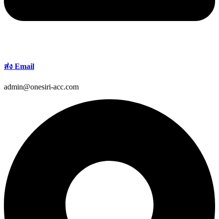
ส่ง Email
admin@onesiri-acc.com