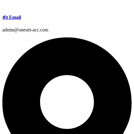
ส่ง Email
admin@onesiri-acc.com