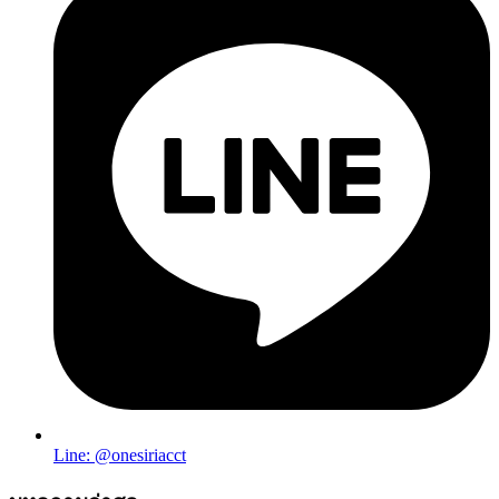
Line: @onesiriacct