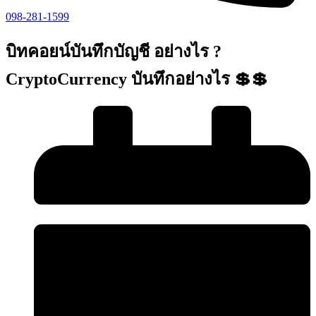
098-281-1599
บิทคอยน์บันทึกบัญชี อย่างไร ?
CryptoCurrency บันทึกอย่างไร 💲💲