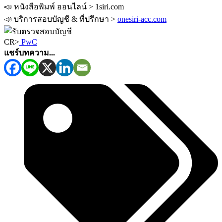
📣 หนังสือพิมพ์ ออนไลน์ > 1siri.com
📣 บริการสอบบัญชี & ที่ปรึกษา >
onesiri-acc.com
CR>
PwC
แชร์บทความ...