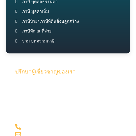
ภาษี บุคคลธรรมดา
ภาษี มูลค่าเพิ่ม
ภาษีป้าย/ ภาษีที่ดินสิ่งปลูกสร้าง
ภาษีหัก ณ ที่จ่าย
รวม บทความภาษี
ปรึกษาผู้เชี่ยวชาญของเรา
รับคำปรึกษาจากทีมงานคุณภาพผู้เชี่ยวชาญของเรา และผู้
สอบบัญชี ด้วยประสบการณ์มากกว่า 15 ปี ในด้านบัญชี
และภาษี
098-281-1599
admin@onesiri-acc.com