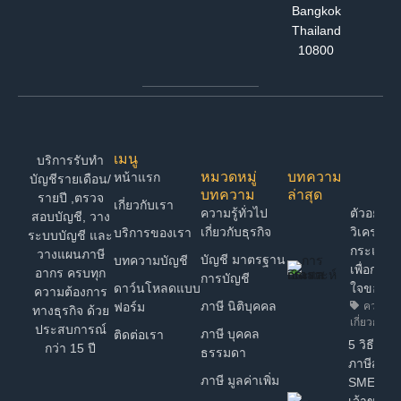
Bangkok
Thailand
10800
เมนู
บริการรับทำ
หมวดหมู่
บทความ
หน้าแรก
บัญชีรายเดือน/
บทความ
ล่าสุด
รายปี ,ตรวจ
เกี่ยวกับเรา
ความรู้ทั่วไป
ตัวอย่าง 
สอบบัญชี, วาง
เกี่ยวกับธุรกิจ
วิเคราะห์
บริการของเรา
ระบบบัญชี และ
กระแสเง
วางแผนภาษี
บัญชี มาตรฐาน
บทความบัญชี
เพื่อการต
อากร ครบทุก
การบัญชี
ดาว์นโหลดแบบ
ใจของ 
ความต้องการ
ภาษี นิติบุคคล
ฟอร์ม
ความรู้ท
ทางธุรกิจ ด้วย
เกี่ยวกับธุร
ประสบการณ์
ภาษี บุคคล
ติดต่อเรา
5 วิธี วา
กว่า 15 ปี
ธรรมดา
ภาษีสำหร
ภาษี มูลค่าเพิ่ม
SME ง่ายๆ
เจ้าของธุ