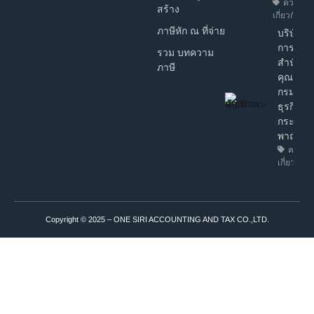
ความรู้ท
สร้าง
เกี่ยวกับธุรก
ภาษีหัก ณ ที่จ่าย
บริษัทฯ ไ
การรับร
รวม บทความ
สำนักงา
ภาษี
คุณภาพ
กรมพัฒ
ธุรกิจกา
กระทรว
พาณิชย์
ความรู้
เกี่ยวกับธุ
Copyright © 2025 – ONE SIRI ACCOUNTING AND TAX CO.,LTD.