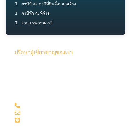
ภาษีป้าย/ ภาษีที่ดินสิ่งปลูกสร้าง
ภาษีหัก ณ ที่จ่าย
รวม บทความภาษี
ปรึกษาผู้เชี่ยวชาญของเรา
รับคำปรึกษาจากทีมงานคุณภาพผู้เชี่ยวชาญของเรา และผู้
สอบบัญชี ด้วยประสบการณ์มากกว่า 15 ปี ในด้านบัญชี
และภาษี
098-281-1599
admin@onesiri-acc.com
Line: @onesiriacct