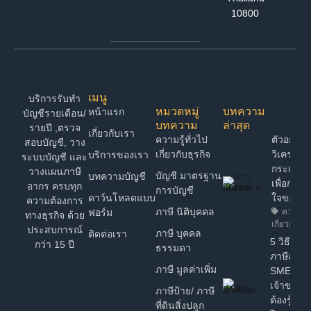
10800
เมนู
บริการรับทำ
หมวดหมู่
บทความ
หน้าแรก
บัญชีรายเดือน/
บทความ
ล่าสุด
รายปี ,ตรวจ
เกี่ยวกับเรา
ความรู้ทั่วไป
ตัวอย่าง 
สอบบัญชี, วาง
เกี่ยวกับธุรกิจ
วิเคราะห์
บริการของเรา
ระบบบัญชี และ
กระแสเง
วางแผนภาษี
บัญชี มาตรฐาน
บทความบัญชี
เพื่อการต
อากร ครบทุก
การบัญชี
ดาว์นโหลดแบบ
ใจของ 
ความต้องการ
ภาษี นิติบุคคล
ฟอร์ม
ความรู้ท
ทางธุรกิจ ด้วย
เกี่ยวกับธุร
ประสบการณ์
ภาษี บุคคล
ติดต่อเรา
5 วิธี วา
กว่า 15 ปี
ธรรมดา
ภาษีสำหร
ภาษี มูลค่าเพิ่ม
SME ง่ายๆ
เจ้าของธุ
ภาษีป้าย/ ภาษี
ต้องรู้!
ที่ดินสิ่งปลูก