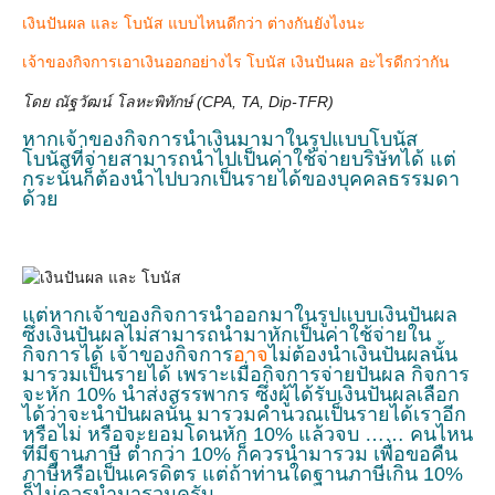
เงินปันผล และ โบนัส แบบไหนดีกว่า ต่างกันยังไงนะ
เจ้าของกิจการเอาเงินออกอย่างไร โบนัส เงินปันผล อะไรดีกว่ากัน
โดย ณัฐวัฒน์ โลหะพิทักษ์ (CPA, TA, Dip-TFR)
หากเจ้าของกิจการนำเงินมามาในรูปแบบโบนัส
โบนัสที่จ่ายสามารถนำไปเป็นค่าใช้จ่ายบริษัทได้ แต่
กระนั้นก็ต้องนำไปบวกเป็นรายได้ของบุคคลธรรมดา
ด้วย
แต่หากเจ้าของกิจการนำออกมาในรูปแบบเงินปันผล
ซึ่งเงินปันผลไม่สามารถนำมาหักเป็นค่าใช้จ่ายใน
กิจการได้ เจ้าของกิจการ
อาจ
ไม่ต้องนำเงินปันผลนั้น
มารวมเป็นรายได้ เพราะเมื่อกิจการจ่ายปันผล กิจการ
จะหัก 10% นำส่งสรรพากร ซึ่งผู้ได้รับเงินปันผลเลือก
ได้ว่าจะนำปันผลนั้น มารวมคำนวณเป็นรายได้เราอีก
หรือไม่ หรือจะยอมโดนหัก 10% แล้วจบ …… คนไหน
ที่มีฐานภาษี ต่ำกว่า 10% ก็ควรนำมารวม เพื่อขอคืน
ภาษีหรือเป็นเครดิตร แต่ถ้าท่านใดฐานภาษีเกิน 10%
ก็ไม่ควรนำมารวมครับ