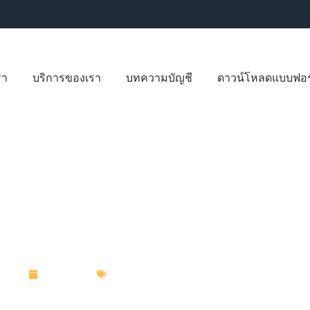
รา
บริการของเรา
บทความบัญชี
ดาวน์โหลดแบบฟอร
ษัท แต่มี เจ้าหนี้ เงินยืมจากกร
18/02/2022
หมวดหมู่:
ความรู้ทั่วไปเกี่ยวกับธุรกิจ