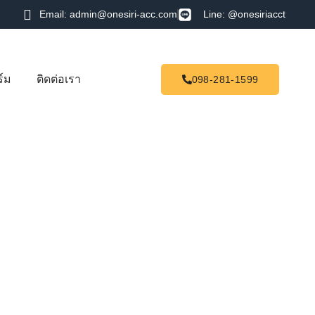
Email: admin@onesiri-acc.com
Line: @onesiriacct
์ม
ติดต่อเรา
098-281-1599
รมการ แก้อย่างไร ?