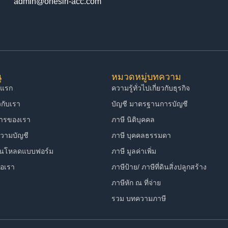
admin@onesiri-acc.com
ู
หมวดหมู่บทความ
าแรก
ความรู้ทั่วไปเกี่ยวกับธุรกิจ
ยวกับเรา
บัญชี มาตรฐานการบัญชี
การของเรา
ภาษี นิติบุคคล
วามบัญชี
ภาษี บุคคลธรรมดา
์นโหลดแบบฟอร์ม
ภาษี มูลค่าเพิ่ม
่อเรา
ภาษีป้าย/ ภาษีที่ดินสิ่งปลูกสร้าง
ภาษีหัก ณ ที่จ่าย
รวม บทความภาษี