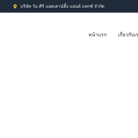
บริษัท วัน ศิริ แอคเคาน์ติ้ง แอนด์ แทกซ์ จำกัด
หน้าแรก
เกี่ยวกับเ
เลิกกิจการ ปิดบริ