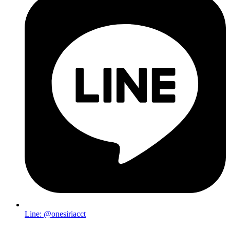
Line: @onesiriacct