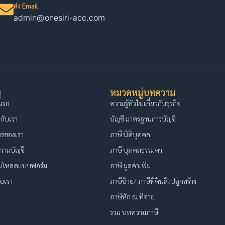
ส่ง Email
admin@onesiri-acc.com
ู
หมวดหมู่บทความ
แรก
ความรู้ทั่วไปเกี่ยวกับธุรกิจ
วกับเรา
บัญชี มาตรฐานการบัญชี
ารของเรา
ภาษี นิติบุคคล
วามบัญชี
ภาษี บุคคลธรรมดา
์นโหลดแบบฟอร์ม
ภาษี มูลค่าเพิ่ม
่อเรา
ภาษีป้าย/ ภาษีที่ดินสิ่งปลูกสร้าง
ภาษีหัก ณ ที่จ่าย
รวม บทความภาษี