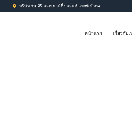
บริษัท วัน ศิริ แอคเคาน์ติ้ง แอนด์ แทกซ์ จำกัด
หน้าแรก
เกี่ยวกับเ