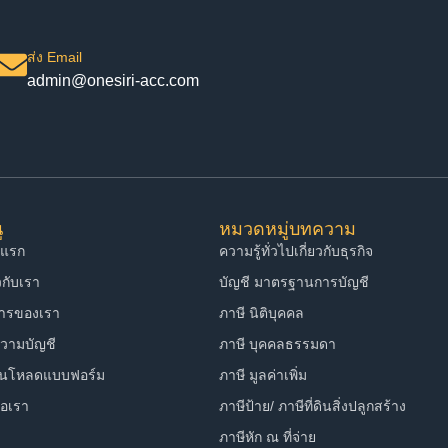
ส่ง Email
admin@onesiri-acc.com
ู
หมวดหมู่บทความ
าแรก
ความรู้ทั่วไปเกี่ยวกับธุรกิจ
ยวกับเรา
บัญชี มาตรฐานการบัญชี
การของเรา
ภาษี นิติบุคคล
วามบัญชี
ภาษี บุคคลธรรมดา
์นโหลดแบบฟอร์ม
ภาษี มูลค่าเพิ่ม
่อเรา
ภาษีป้าย/ ภาษีที่ดินสิ่งปลูกสร้าง
ภาษีหัก ณ ที่จ่าย