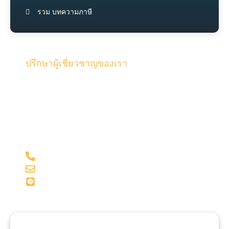
รวม บทความภาษี
ปรึกษาผู้เชี่ยวชาญของเรา
รับคำปรึกษาจากทีมงานคุณภาพผู้เชี่ยวชาญของเรา และผู้
สอบบัญชี ด้วยประสบการณ์มากกว่า 15 ปี ในด้านบัญชี
และภาษี
098-281-1599
admin@onesiri-acc.com
Line: @onesiriacct