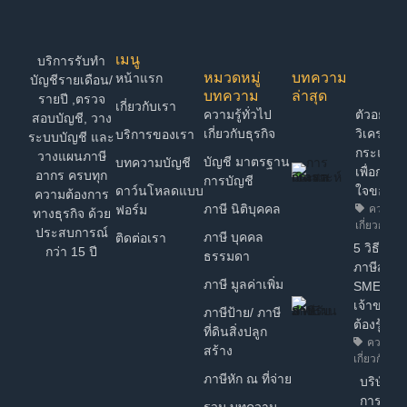
เมนู
บริการรับทำ
หมวดหมู่
บทความ
หน้าแรก
บัญชีรายเดือน/
บทความ
ล่าสุด
รายปี ,ตรวจ
เกี่ยวกับเรา
ความรู้ทั่วไป
ตัวอย่าง 
สอบบัญชี, วาง
เกี่ยวกับธุรกิจ
วิเคราะห์
บริการของเรา
ระบบบัญชี และ
กระแสเง
วางแผนภาษี
บัญชี มาตรฐาน
บทความบัญชี
เพื่อการต
อากร ครบทุก
การบัญชี
ดาว์นโหลดแบบ
ใจของ 
ความต้องการ
ภาษี นิติบุคคล
ฟอร์ม
ความรู้ท
ทางธุรกิจ ด้วย
เกี่ยวกับธุร
ประสบการณ์
ภาษี บุคคล
ติดต่อเรา
5 วิธี วา
กว่า 15 ปี
ธรรมดา
ภาษีสำหร
ภาษี มูลค่าเพิ่ม
SME ง่ายๆ
เจ้าของธุ
ภาษีป้าย/ ภาษี
ต้องรู้!
ที่ดินสิ่งปลูก
ความรู้ท
สร้าง
เกี่ยวกับธุรก
ภาษีหัก ณ ที่จ่าย
บริษัทฯ ไ
การรับร
รวม บทความ