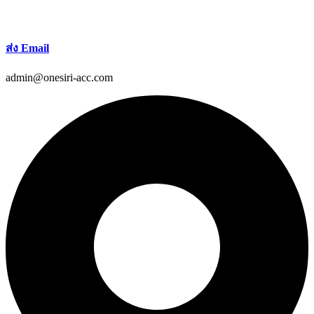
ส่ง Email
admin@onesiri-acc.com