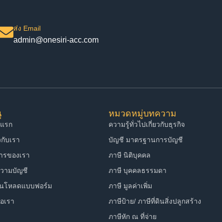
ส่ง Email
admin@onesiri-acc.com
ู
หมวดหมู่บทความ
าแรก
ความรู้ทั่วไปเกี่ยวกับธุรกิจ
ยวกับเรา
บัญชี มาตรฐานการบัญชี
การของเรา
ภาษี นิติบุคคล
วามบัญชี
ภาษี บุคคลธรรมดา
์นโหลดแบบฟอร์ม
ภาษี มูลค่าเพิ่ม
่อเรา
ภาษีป้าย/ ภาษีที่ดินสิ่งปลูกสร้าง
ภาษีหัก ณ ที่จ่าย