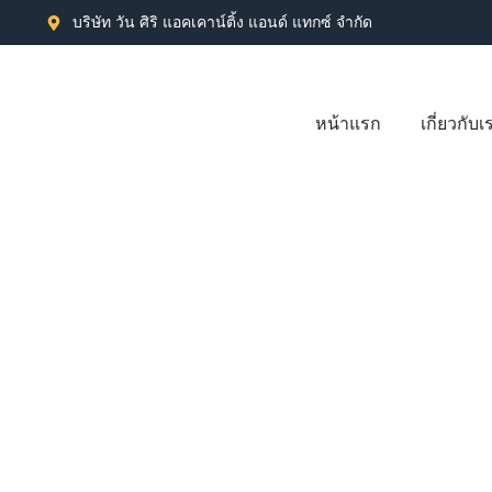
บริษัท วัน ศิริ แอคเคาน์ติ้ง แอนด์ แทกซ์ จำกัด
หน้าแรก
เกี่ยวกับเ