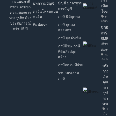
กระแสเง
วางแผนภาษี
บัญชี มาตรฐาน
บทความบัญชี
เพื่อการต
อากร ครบทุก
การบัญชี
ดาว์นโหลดแบบ
ใจของ 
ความต้องการ
ภาษี นิติบุคคล
ฟอร์ม
ความรู้ท
ทางธุรกิจ ด้วย
เกี่ยวกับธุร
ประสบการณ์
ภาษี บุคคล
ติดต่อเรา
5 วิธี วา
กว่า 15 ปี
ธรรมดา
ภาษีสำหร
ภาษี มูลค่าเพิ่ม
SME ง่ายๆ
เจ้าของธุ
ภาษีป้าย/ ภาษี
ต้องรู้!
ที่ดินสิ่งปลูก
ความรู้ท
สร้าง
เกี่ยวกับธุรก
ภาษีหัก ณ ที่จ่าย
บริษัทฯ ไ
การรับร
รวม บทความ
สำนักงา
ภาษี
คุณภาพ
กรมพัฒ
ธุรกิจกา
กระทรว
พาณิชย์
ความรู้
เกี่ยวกับธุ