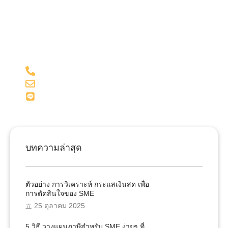
รับคำปรึกษาจากทีมงานคุณภาพผู้เชี่ยวชาญของเรา และผู้
สอบบัญชี ด้วยประสบการณ์มากกว่า 15 ปี ในด้านบัญชี
และภาษี
098-281-1599
admin@onesiri-acc.com
Line: @onesiriacct
บทความล่าสุด
ตัวอย่าง การวิเคราะห์ กระแสเงินสด เพื่อ
การตัดสินใจของ SME
25 ตุลาคม 2025
5 วิธี วางแผนภาษีสำหรับ SME ง่ายๆ ที่