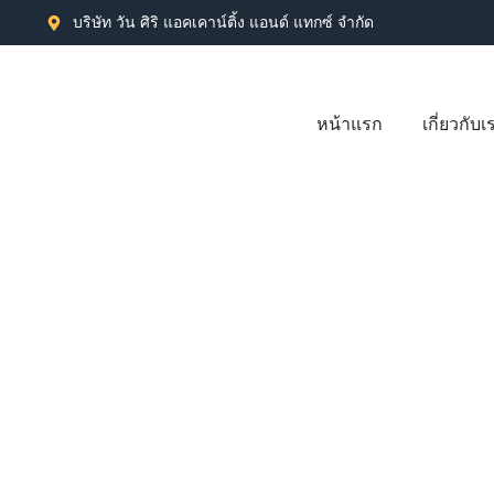
บริษัท วัน ศิริ แอคเคาน์ติ้ง แอนด์ แทกซ์ จำกัด
หน้าแรก
เกี่ยวกับเ