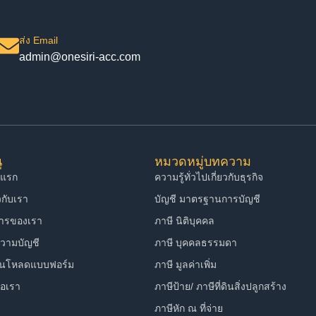
ส่ง Email
admin@onesiri-acc.com
ู
หมวดหมู่บทความ
าแรก
ความรู้ทั่วไปเกี่ยวกับธุรกิจ
ยวกับเรา
บัญชี มาตรฐานการบัญชี
การของเรา
ภาษี นิติบุคคล
วามบัญชี
ภาษี บุคคลธรรมดา
์นโหลดแบบฟอร์ม
ภาษี มูลค่าเพิ่ม
่อเรา
ภาษีป้าย/ ภาษีที่ดินสิ่งปลูกสร้าง
ภาษีหัก ณ ที่จ่าย