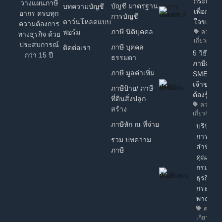
กระแสเง
วางแผนภาษี
บัญชี มาตรฐาน
บทความบัญชี
เพื่อการต
อากร ครบทุก
การบัญชี
ดาว์นโหลดแบบ
ใจของ 
ความต้องการ
ภาษี นิติบุคคล
ฟอร์ม
ความรู้ท
ทางธุรกิจ ด้วย
เกี่ยวกับธุร
ประสบการณ์
ภาษี บุคคล
ติดต่อเรา
5 วิธี วา
กว่า 15 ปี
ธรรมดา
ภาษีสำหร
ภาษี มูลค่าเพิ่ม
SME ง่ายๆ
เจ้าของธุ
ภาษีป้าย/ ภาษี
ต้องรู้!
ที่ดินสิ่งปลูก
ความรู้ท
สร้าง
เกี่ยวกับธุรก
ภาษีหัก ณ ที่จ่าย
บริษัทฯ ไ
การรับร
รวม บทความ
สำนักงา
ภาษี
คุณภาพ
กรมพัฒ
ธุรกิจกา
กระทรว
พาณิชย์
ความรู้
เกี่ยวกับธุ