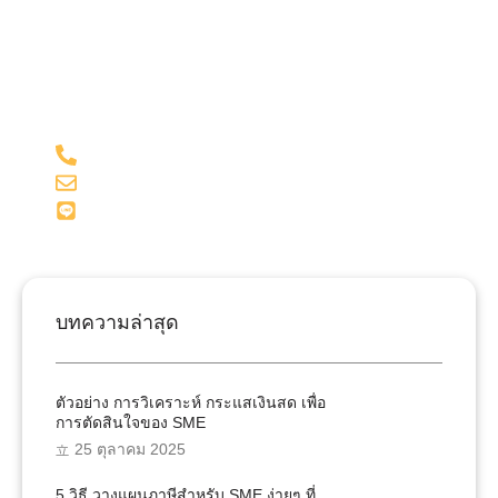
รับคำปรึกษาจากทีมงานคุณภาพผู้เชี่ยวชาญของเรา และผู้
สอบบัญชี ด้วยประสบการณ์มากกว่า 15 ปี ในด้านบัญชี
และภาษี
098-281-1599
admin@onesiri-acc.com
Line: @onesiriacct
บทความล่าสุด
ตัวอย่าง การวิเคราะห์ กระแสเงินสด เพื่อ
การตัดสินใจของ SME
25 ตุลาคม 2025
5 วิธี วางแผนภาษีสำหรับ SME ง่ายๆ ที่