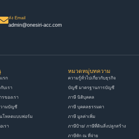
ส่ง Email
admin@onesiri-acc.com
ู
หมวดหมู่บทความ
าแรก
ความรู้ทั่วไปเกี่ยวกับธุรกิจ
ยวกับเรา
บัญชี มาตรฐานการบัญชี
การของเรา
ภาษี นิติบุคคล
วามบัญชี
ภาษี บุคคลธรรมดา
์นโหลดแบบฟอร์ม
ภาษี มูลค่าเพิ่ม
่อเรา
ภาษีป้าย/ ภาษีที่ดินสิ่งปลูกสร้าง
ภาษีหัก ณ ที่จ่าย