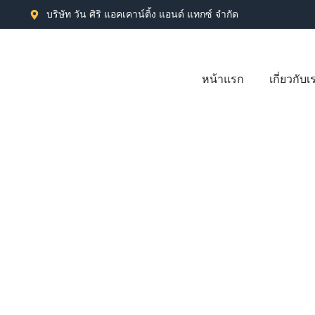
บริษัท วัน ศิริ แอคเคาน์ติ้ง แอนด์ แทกซ์ จำกัด
หน้าแรก
เกี่ยวกับเ