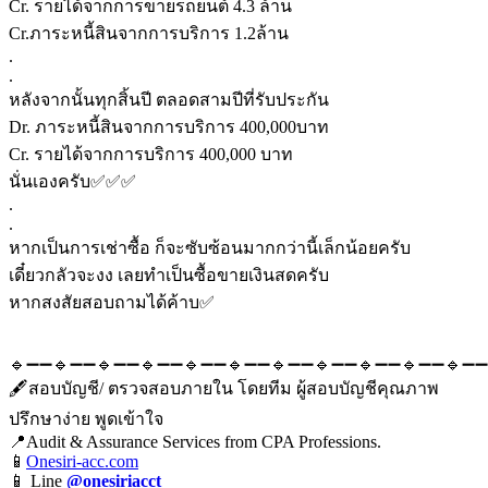
Cr. รายได้จากการขายรถยนต์ 4.3 ล้าน
Cr.ภาระหนี้สินจากการบริการ 1.2ล้าน
.
.
หลังจากนั้นทุกสิ้นปี ตลอดสามปีที่รับประกัน
Dr. ภาระหนี้สินจากการบริการ 400,000บาท
Cr. รายได้จากการบริการ 400,000 บาท
นั่นเองครับ✅✅✅
.
.
หากเป็นการเช่าซื้อ ก็จะซับซ้อนมากกว่านี้เล็กน้อยครับ
เดี๋ยวกลัวจะงง เลยทำเป็นซื้อขายเงินสดครับ
หากสงสัยสอบถามได้ค้าบ✅
🔹➖➖🔹➖➖🔹➖➖🔹➖➖🔹➖➖🔹➖➖🔹➖➖🔹➖➖🔹➖➖🔹➖➖🔹➖➖
🖋สอบบัญชี/ ตรวจสอบภายใน โดยทีม ผู้สอบบัญชีคุณภาพ
ปรึกษาง่าย พูดเข้าใจ
📍Audit & Assurance Services from CPA Professions.
📱
Onesiri-acc.com
📱 Line
@onesiriacct