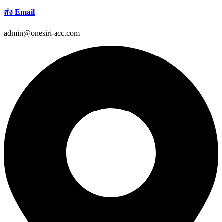
ส่ง Email
admin@onesiri-acc.com