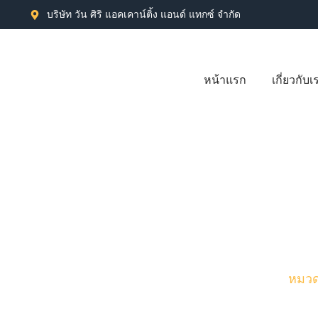
บริษัท วัน ศิริ แอคเคาน์ติ้ง แอนด์ แทกซ์ จำกัด
หน้าแรก
เกี่ยวกับเ
หมวดห