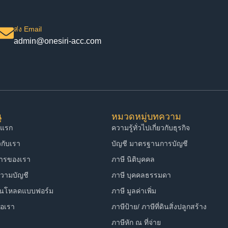
ส่ง Email
admin@onesiri-acc.com
ู
หมวดหมู่บทความ
าแรก
ความรู้ทั่วไปเกี่ยวกับธุรกิจ
ยวกับเรา
บัญชี มาตรฐานการบัญชี
การของเรา
ภาษี นิติบุคคล
วามบัญชี
ภาษี บุคคลธรรมดา
์นโหลดแบบฟอร์ม
ภาษี มูลค่าเพิ่ม
่อเรา
ภาษีป้าย/ ภาษีที่ดินสิ่งปลูกสร้าง
ภาษีหัก ณ ที่จ่าย